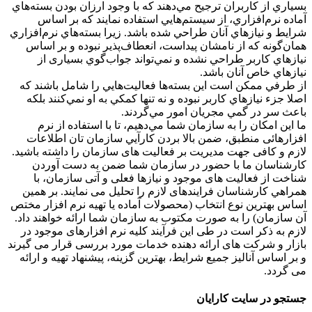
بسياري از كاربران ترجيح مي‌دهند كه با وجود ارزان بودن بسته‌هاي
آماده نرم‌افزاري، از سيستم‌هايي استفاده نمایند كه بر اساس
شرايط و نيازهاي آنان طراحي شده باشد. زيرا بسته‌هاي نرم‌افزاري
همان‌گونه كه از نامشان پيداست، انعطاف‌پذير نبوده و بر اساس
نيازهاي كاربر طراحي نشده و نمي‌تواند جواب‌گوي بسیاری از
نيازهاي خاص آنان باشد.
از طرفي ممكن است اين بسته‌ها فعاليت‌هايي را شامل باشند كه
اصلا جزء نيازهاي كاربر نبوده و نه تنها كمكي به او نمي‌كنند بلكه
باعث سر در گمي مجریان امور مي‌گردند.
ما اين امكان را به سازمان شما مي‌دهیم، تا با استفاده از نرم
افزارهائی منطبق، ضمن بالا بردن كارآيي سازمان تان اطلاعات
لازم و کافی جهت مديريت بر فعالیت های سازمان را داشته باشید.
كارشناسان ما با حضور در سازمان شما ضمن به دست آوردن
شناخت از فعالیت های موجود و نيازها فعلی و آتی سازمان، با
همراهي کارشناسان فرایندهای لازم را تحليل می نمایند. بر همین
اساس بهترین نوع انتخاب (محصولات آماده یا تهیه نرم افزار مختص
آن سازمان) را به صورت مکتوب به سازمان شما ارائه خواهند داد.
لازم به ذکر است در طی این فرآیند کلیه نرم افزارهای موجود در
بازار و شرکت های ارائه دهنده خدمات مورد بررسی قرار می گیرند
و بر اساس آنالیز جمیع شرایط، بهترین گزینه، پیشنهاد تهیه و ارائه
می گردد.
جستجو در سایت کارایان